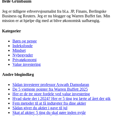
Beile Grünbaum
Jeg er tidligere erhvervsjournalist fra bl.a. JP, Finans, Berlingske
Business og Reuters. Jeg er nu blogger og Warren Buffet fan. Min
mission er at hjælpe dig med at blive økonomisk uafhængig.
Kategorier
Børn og penge
Indeksfonde
Mindset
Nybegynder
Privatøkonomi
Value investering
Andre blogindlæg
Sådan investerer professor Aswath Damodaran
De 5 vigtigste pointer fra Warren Buffett 2025
Her er de tre store fordele ved value investering
Hvad skete der i 2024? Her er 5 ting jeg lærte af året der gik
Fem metoder til at få indtægter fra dine aktier
Sådan giver du aktier i gave til jul
Skat af aktier: 5 ting du skal gøre inden nytår