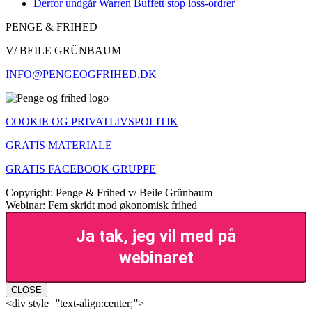
Derfor undgår Warren Buffett stop loss-ordrer
PENGE & FRIHED
V/ BEILE GRÜNBAUM
INFO@PENGEOGFRIHED.DK
COOKIE OG PRIVATLIVSPOLITIK
GRATIS MATERIALE
GRATIS FACEBOOK GRUPPE
Copyright: Penge & Frihed v/ Beile Grünbaum
Webinar: Fem skridt mod økonomisk frihed
Ja tak, jeg vil med på
webinaret
CLOSE
<div style=”text-align:center;”>