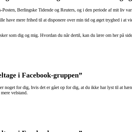
ds-Posten, Berlingske Tidende og Reuters, og i den periode af mit liv va
ille have mere frihed til at disponere over min tid og øget tryghed i at
 som dig og mig. Hvordan du når dertil, kan du lære om her på siden. Je
eltage i Facebook-gruppen”
noget for dig, hvis det er gået op for dig, at du ikke har lyst til at hæ
g mere velstand.