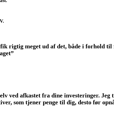
ast.
V.
fik rigtig meget ud af det, både i forhold t
 taget”
v ved afkastet fra dine investeringer. Jeg tr
ktiver, som tjener penge til dig, desto før 