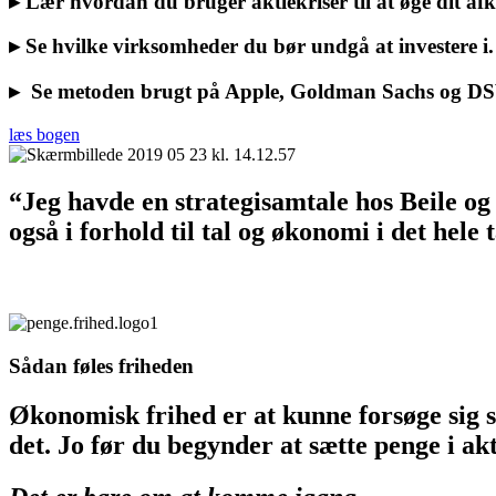
▸
Lær hvordan du bruger aktiekriser til at øge dit afk
▸
Se hvilke virksomheder du bør undgå at investere i.
▸
Se metoden brugt på Apple, Goldman Sachs og DS
læs bogen
“Jeg havde en strategisamtale hos Beile og 
også i forhold til tal og økonomi i det hele
Sådan føles friheden
Økonomisk frihed er at kunne forsøge sig sel
det. Jo før du begynder at sætte penge i a