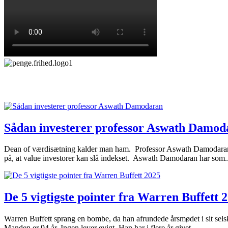
Sådan investerer professor Aswath Damod
Dean of værdisætning kalder man ham. Professor Aswath Damodaran ka
på, at value investorer kan slå indekset. Aswath Damodaran har som..
De 5 vigtigste pointer fra Warren Buffett 
Warren Buffett sprang en bombe, da han afrundede årsmødet i sit se
Manden er 94 år. Ingen lever evigt. Han har i flere år givet...