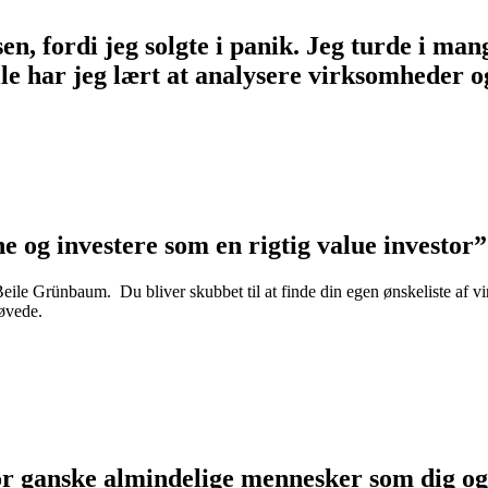
, fordi jeg solgte i panik. Jeg turde i mange
Beile har jeg lært at analysere virksomheder 
e og investere som en rigtig value investor”
Beile Grünbaum. Du bliver skubbet til at finde din egen ønskeliste af vir
 øvede.
or ganske almindelige mennesker som dig o