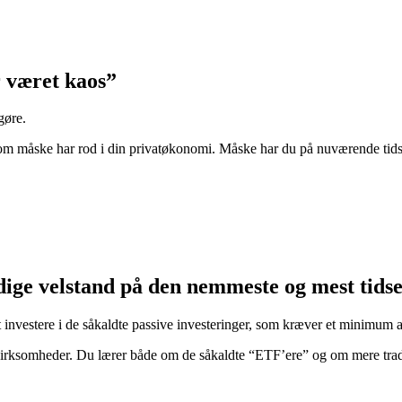
r været kaos”
gøre.
g som måske har rod i din privatøkonomi. Måske har du på nuværende tid
dige velstand på den nemmeste og mest tids
at investere i de såkaldte passive investeringer, som kræver et minimu
 virksomheder. Du lærer både om de såkaldte “ETF’ere” og om mere tradi