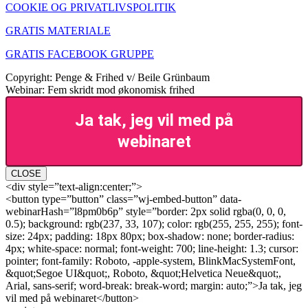
COOKIE OG PRIVATLIVSPOLITIK
GRATIS MATERIALE
GRATIS FACEBOOK GRUPPE
Copyright: Penge & Frihed v/ Beile Grünbaum
Webinar: Fem skridt mod økonomisk frihed
Ja tak, jeg vil med på
webinaret
CLOSE
<div style=”text-align:center;”>
<button type=”button” class=”wj-embed-button” data-
webinarHash=”l8pm0b6p” style=”border: 2px solid rgba(0, 0, 0,
0.5); background: rgb(237, 33, 107); color: rgb(255, 255, 255); font-
size: 24px; padding: 18px 80px; box-shadow: none; border-radius:
4px; white-space: normal; font-weight: 700; line-height: 1.3; cursor:
pointer; font-family: Roboto, -apple-system, BlinkMacSystemFont,
&quot;Segoe UI&quot;, Roboto, &quot;Helvetica Neue&quot;,
Arial, sans-serif; word-break: break-word; margin: auto;”>Ja tak, jeg
vil med på webinaret</button>