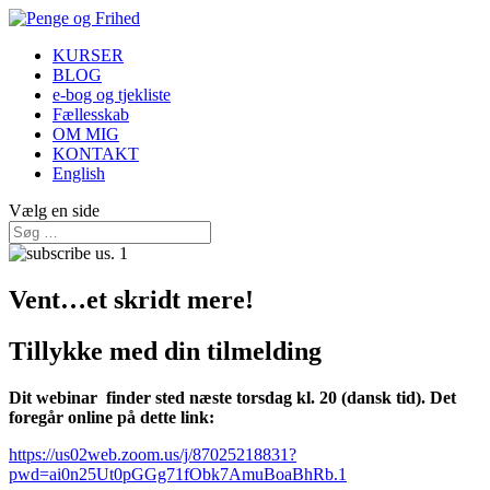
KURSER
BLOG
e-bog og tjekliste
Fællesskab
OM MIG
KONTAKT
English
Vælg en side
Vent…et skridt mere!
Tillykke med din tilmelding
Dit webinar finder sted næste torsdag kl. 20 (dansk tid). Det
foregår online på dette link:
https://us02web.zoom.us/j/87025218831?
pwd=ai0n25Ut0pGGg71fObk7AmuBoaBhRb.1