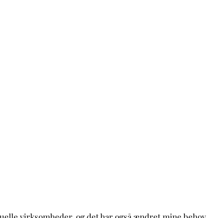
ividuelle virksomheder, og det har også ændret mine behov