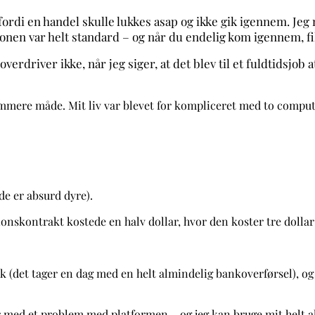
fordi en handel skulle lukkes asap og ikke gik igennem. Jeg
efonen var helt standard – og når du endelig kom igennem, fi
overdriver ikke, når jeg siger, at det blev til et fuldtidsjob
mmere måde. Mit liv var blevet for kompliceret med to compute
de er absurd dyre).
ionskontrakt kostede en halv dollar, hvor den koster tre dolla
 (det tager en dag med en helt almindelig bankoverførsel), og
nger med et problem med platformen – og jeg kan bruge mit helt 