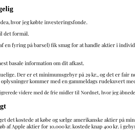
gelig
dea, hvor jeg købte investeringsfonde.
l det formål.
af en fyring på barsel) fik smag for at handle aktier i indi
est basale information om dit afkast.
ige. Der er et minimumsgebyr på 29 kr., og det er fair nok (
e oplysninger kommer med en gammeldags rudekuvert med 
grerede videre med de frie midler til Nordnet, hvor jeg åbnede
igt
get det kostede at købe og sælge amerikanske aktier på min
øb af Apple aktier for 10.000 kr. kostede knap 400 kr. i geb