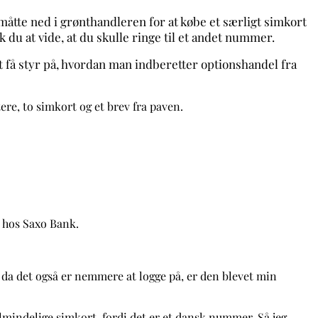
 måtte ned i grønthandleren for at købe et særligt simkort
k du at vide, at du skulle ringe til et andet nummer.
 at få styr på, hvordan man indberetter optionshandel fra
re, to simkort og et brev fra paven.
r hos Saxo Bank.
 da det også er nemmere at logge på, er den blevet min
almindelige simkort, fordi det er et dansk nummer. Så jeg