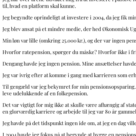
til, hvad en platform skal kunne.
Jeg begyndte oprindeligt at investere i 2004, da jeg fik mi
Jeg blev ansat på et mindre medie, der hed Økonomisk Ug
Min løn var lille (omkring 25.000 kr.), og der var ingen pen
Hvorfor ratepension, spørger du måske? Hvorfor ikke i fr
Dengang havde jeg ingen pension.
Mine ansættelser havde
Jeg var ivrig efter at komme i gang med karrieren som erh
Til gengæld var jeg bekymret for min pensionsopsparing. 
leve udelukkende af en folkepension.
Det var vigtigt for mig ikke at skulle være afhængig af st
en glorværdig karriere og arbejde til jeg var 80 år gammel 
Jeg havde på det tidspunkt ingen ide om, at jeg en dag ville
I 2004 havde jeg fokus på at begynde at bygge en pensions