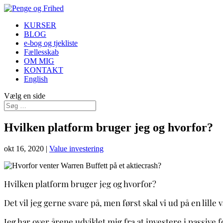
KURSER
BLOG
e-bog og tjekliste
Fællesskab
OM MIG
KONTAKT
English
Vælg en side
Hvilken platform bruger jeg og hvorfor?
okt 16, 2020
|
Value investering
Hvilken platform bruger jeg og hvorfor?
Det vil jeg gerne svare på, men først skal vi ud på en lille
Jeg har over årene udviklet mig fra at investere i passive