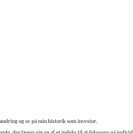
 vandring og se på min historik som investor.
 fonde, der læner sig op af et indeks til at fokusere på ind