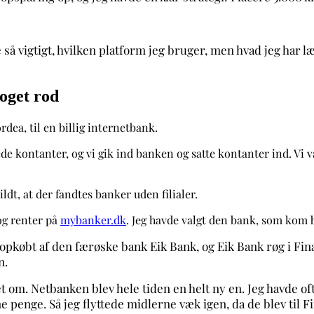
 så vigtigt, hvilken platform jeg bruger, men hvad jeg har lær
noget rod
dea, til en billig internetbank.
vede kontanter, og vi gik ind banken og satte kontanter ind. Vi
dt, at der fandtes banker uden filialer.
og renter på
mybanker.dk
. Jeg havde valgt den bank, som kom 
pkøbt af den færøske bank Eik Bank, og Eik Bank røg i Fina
n.
et om. Netbanken blev hele tiden en helt ny en. Jeg havde o
ne penge. Så jeg flyttede midlerne væk igen, da de blev til