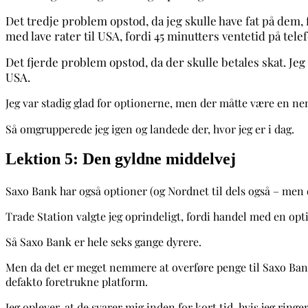
Det tredje problem opstod, da jeg skulle have fat på dem, 
med lave rater til USA, fordi 45 minutters ventetid på tel
Det fjerde problem opstod, da der skulle betales skat. Jeg 
USA.
Jeg var stadig glad for optionerne, men der måtte være en ne
Så omgrupperede jeg igen og landede der, hvor jeg er i dag.
Lektion 5: Den gyldne middelvej
Saxo Bank har også optioner (og Nordnet til dels også – men 
Trade Station valgte jeg oprindeligt, fordi handel med en opt
Så Saxo Bank er hele seks gange dyrere.
Men da det er meget nemmere at overføre penge til Saxo Bank
defakto foretrukne platform.
Jeg oplever, at de svarer mig inden for kort tid, hvis jeg ri