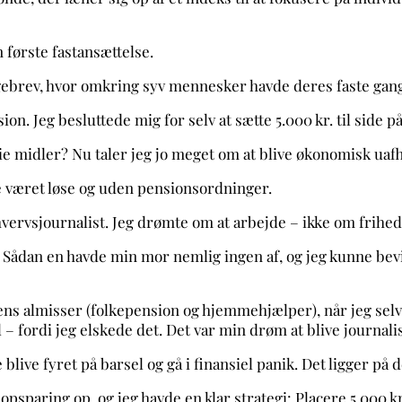
n første fastansættelse.
ebrev, hvor omkring syv mennesker havde deres faste gang
sion. Jeg besluttede mig for selv at sætte 5.000 kr. til side
ie midler? Nu taler jeg jo meget om at blive økonomisk uaf
 været løse og uden pensionsordninger.
vervsjournalist. Jeg drømte om at arbejde – ikke om frihed
Sådan en havde min mor nemlig ingen af, og jeg kunne bevid
atens almisser (folkepension og hjemmehjælper), når jeg selv
– fordi jeg elskede det. Det var min drøm at blive journalis
 blive fyret på barsel og gå i finansiel panik. Det ligger på
opsparing op, og jeg havde en klar strategi: Placere 5.000