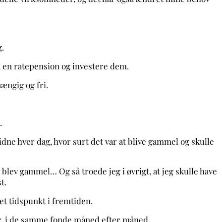
.
 på en ratepension og investere dem.
hængig og fri.
.
ne hver dag, hvor surt det var at blive gammel og skulle
 blev gammel… Og så troede jeg i øvrigt, at jeg skulle have
t.
 det tidspunkt i fremtiden.
 kr. i de samme fonde måned efter måned.