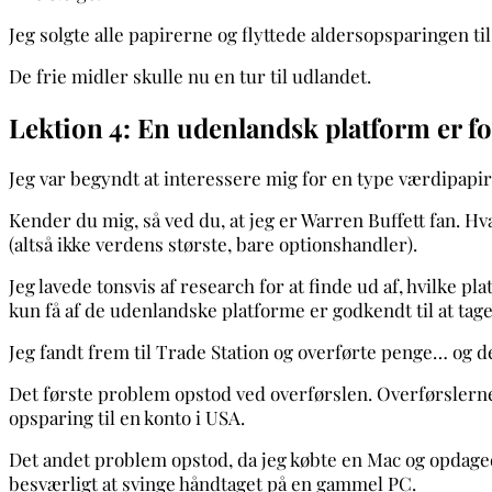
Jeg solgte alle papirerne og flyttede aldersopsparingen ti
De frie midler skulle nu en tur til udlandet.
Lektion 4: En udenlandsk platform er fo
Jeg var begyndt at interessere mig for en type værdipapi
Kender du mig, så ved du, at jeg er Warren Buffett fan. Hv
(altså ikke verdens største, bare optionshandler).
Jeg lavede tonsvis af research for at finde ud af, hvilke p
kun få af de udenlandske platforme er godkendt til at tag
Jeg fandt frem til Trade Station og overførte penge… og 
Det første problem opstod ved overførslen. Overførslerne ble
opsparing til en konto i USA.
Det andet problem opstod, da jeg købte en Mac og opdagede
besværligt at svinge håndtaget på en gammel PC.