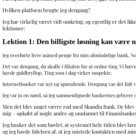
Hvilken platform brugte jeg dengang?
Jeg har virkelig været vidt omkring, og egentlig er det ikke
lektioner:
Lektion 1: Den billigste løsning kan være 
Jeg overførte hver måned penge fra min almindelige bank, Nor
Det var dengang, du skulle i filialen for at ordne ting. Vi hæ
havde guldbryllup. Ting som i dag virker suspekte.
Internetbanker var nyt og spændende. Dengang var det lidt vil
Jeg var jo en nørd, så jeg sammenlignede bankernes gebyrer 
Men det blev noget værre rod med Skandia Bank. De blev o
mig – opkøbt af nogle andre og omdannet til Finansbanke
Jeg husker det som bøvlet, at systemet hele tiden blev lav
og jeg havde følelsen af, at jeg mistede kontakten med mi