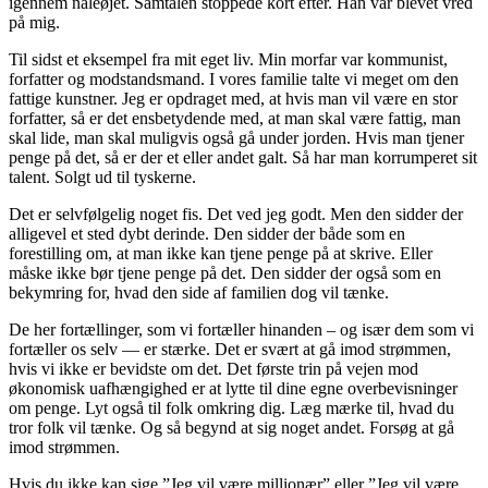
igennem nåleøjet. Samtalen stoppede kort efter. Han var blevet vred
på mig.
Til sidst et eksempel fra mit eget liv. Min morfar var kommunist,
forfatter og modstandsmand. I vores familie talte vi meget om den
fattige kunstner. Jeg er opdraget med, at hvis man vil være en stor
forfatter, så er det ensbetydende med, at man skal være fattig, man
skal lide, man skal muligvis også gå under jorden. Hvis man tjener
penge på det, så er der et eller andet galt. Så har man korrumperet sit
talent. Solgt ud til tyskerne.
Det er selvfølgelig noget fis. Det ved jeg godt. Men den sidder der
alligevel et sted dybt derinde. Den sidder der både som en
forestilling om, at man ikke kan tjene penge på at skrive. Eller
måske ikke bør tjene penge på det. Den sidder der også som en
bekymring for, hvad den side af familien dog vil tænke.
De her fortællinger, som vi fortæller hinanden – og især dem som vi
fortæller os selv —
er stærke. Det er svært at gå imod strømmen,
hvis vi ikke er bevidste om det. Det første trin på vejen mod
økonomisk uafhængighed er at lytte til dine egne overbevisninger
om penge. Lyt også til folk omkring dig. Læg mærke til, hvad du
tror folk vil tænke. Og så begynd at sig noget andet. Forsøg at gå
imod strømmen.
Hvis du ikke kan sige ”Jeg vil være millionær” eller ”Jeg vil være