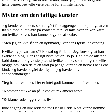
tjene penge. Jeg ville være bange for at miste hende.
Myten om den fattige kunster
Jeg kender en anden, som er gået fra dagpenge, til at opbruge arven
fra sin mor, til at være på kontanthjælp. Vi talte over en kop kaffe
om hvilke aktiver, han kunne begynde at skabe.
”Men jeg er ikke sådan en købmand,” var hans første indvending.
Hvilken type var han så? Filosof og forfatter. Jeg foreslog, at han
skabte en blog. Hans ansigt lyste lidt op. Jo jo. Han havde allerede
købt domænet og vidste præcist hvilket emne, som han gerne ville
blogge om. Men da talen faldt på penge, dirrede en nerve i hans ene
kind. Jeg havde begået den fejl, at jeg havde nævnt
annonceindtægter.
”Jeg hader reklamer. Der er intet godt kommet ud af reklamer.
”Kommer det ikke an på, hvad du reklamerer for?”
”Reklamer ødelægger vores liv.”
Ikke engang en lille reklame for Dansk Røde Kors kunne komme