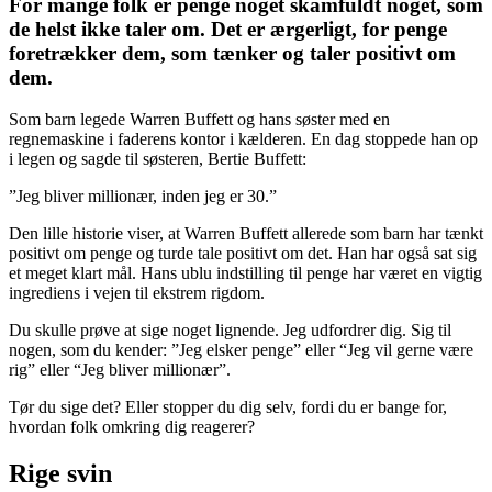
For mange folk er penge noget skamfuldt noget, som
de helst ikke taler om. Det er ærgerligt, for penge
foretrækker dem, som tænker og taler positivt om
dem.
Som barn legede Warren Buffett og hans søster med en
regnemaskine i faderens kontor i kælderen. En dag stoppede han op
i legen og sagde til søsteren, Bertie Buffett:
”Jeg bliver millionær, inden jeg er 30.”
Den lille historie viser, at Warren Buffett allerede som barn har tænkt
positivt om penge og turde tale positivt om det. Han har også sat sig
et meget klart mål. Hans ublu indstilling til penge har været en vigtig
ingrediens i vejen til ekstrem rigdom.
Du skulle prøve at sige noget lignende. Jeg udfordrer dig. Sig til
nogen, som du kender: ”Jeg elsker penge” eller “Jeg vil gerne være
rig” eller “Jeg bliver millionær”.
Tør du sige det? Eller stopper du dig selv, fordi du er bange for,
hvordan folk omkring dig reagerer?
Rige svin