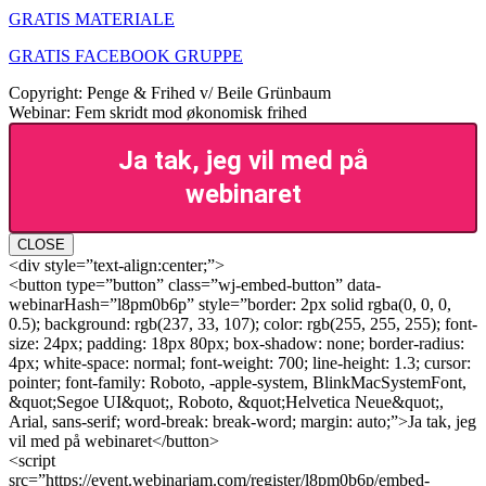
GRATIS MATERIALE
GRATIS FACEBOOK GRUPPE
Copyright: Penge & Frihed v/ Beile Grünbaum
Webinar: Fem skridt mod økonomisk frihed
Ja tak, jeg vil med på
webinaret
CLOSE
<div style=”text-align:center;”>
<button type=”button” class=”wj-embed-button” data-
webinarHash=”l8pm0b6p” style=”border: 2px solid rgba(0, 0, 0,
0.5); background: rgb(237, 33, 107); color: rgb(255, 255, 255); font-
size: 24px; padding: 18px 80px; box-shadow: none; border-radius:
4px; white-space: normal; font-weight: 700; line-height: 1.3; cursor:
pointer; font-family: Roboto, -apple-system, BlinkMacSystemFont,
&quot;Segoe UI&quot;, Roboto, &quot;Helvetica Neue&quot;,
Arial, sans-serif; word-break: break-word; margin: auto;”>Ja tak, jeg
vil med på webinaret</button>
<script
src=”https://event.webinarjam.com/register/l8pm0b6p/embed-