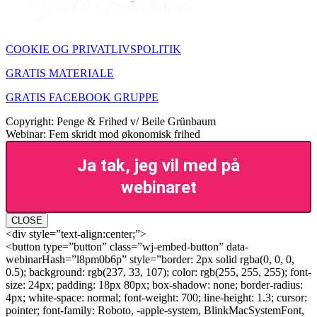
COOKIE OG PRIVATLIVSPOLITIK
GRATIS MATERIALE
GRATIS FACEBOOK GRUPPE
Copyright: Penge & Frihed v/ Beile Grünbaum
Webinar: Fem skridt mod økonomisk frihed
Ja tak, jeg vil med på
webinaret
CLOSE
<div style=”text-align:center;”>
<button type=”button” class=”wj-embed-button” data-
webinarHash=”l8pm0b6p” style=”border: 2px solid rgba(0, 0, 0,
0.5); background: rgb(237, 33, 107); color: rgb(255, 255, 255); font-
size: 24px; padding: 18px 80px; box-shadow: none; border-radius:
4px; white-space: normal; font-weight: 700; line-height: 1.3; cursor:
pointer; font-family: Roboto, -apple-system, BlinkMacSystemFont,