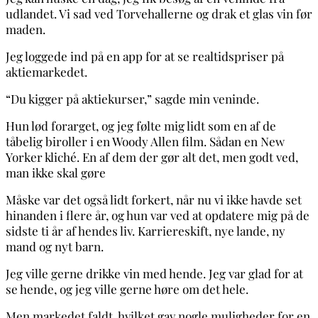
udlandet. Vi sad ved Torvehallerne og drak et glas vin før
maden.
Jeg loggede ind på en app for at se realtidspriser på
aktiemarkedet.
“Du kigger på aktiekurser,” sagde min veninde.
Hun lød forarget, og jeg følte mig lidt som en af de
tåbelig biroller i en Woody Allen film. Sådan en New
Yorker kliché. En af dem der gør alt det, men godt ved,
man ikke skal gøre
Måske var det også lidt forkert, når nu vi ikke havde set
hinanden i flere år, og hun var ved at opdatere mig på de
sidste ti år af hendes liv. Karriereskift, nye lande, ny
mand og nyt barn.
Jeg ville gerne drikke vin med hende. Jeg var glad for at
se hende, og jeg ville gerne høre om det hele.
Men markedet faldt, hvilket gav nogle muligheder for en