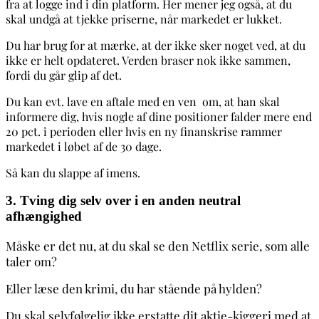
fra at logge ind i din platform. Her mener jeg også, at du
skal undgå at tjekke priserne, når markedet er lukket.
Du har brug for at mærke, at der ikke sker noget ved, at du
ikke er helt opdateret. Verden braser nok ikke sammen,
fordi du går glip af det.
Du kan evt. lave en aftale med en ven om, at han skal
informere dig, hvis nogle af dine positioner falder mere end
20 pct. i perioden eller hvis en ny finanskrise rammer
markedet i løbet af de 30 dage.
Så kan du slappe af imens.
3. Tving dig selv over i en anden neutral
afhængighed
Måske er det nu, at du skal se den Netflix serie, som alle
taler om?
Eller læse den krimi, du har stående på hylden?
Du skal selvfølgelig ikke erstatte dit aktie-kiggeri med at