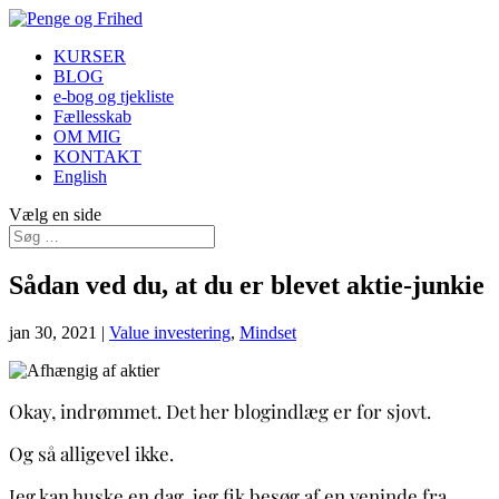
KURSER
BLOG
e-bog og tjekliste
Fællesskab
OM MIG
KONTAKT
English
Vælg en side
Sådan ved du, at du er blevet aktie-junkie
jan 30, 2021
|
Value investering
,
Mindset
Okay, indrømmet. Det her blogindlæg er for sjovt.
Og så alligevel ikke.
Jeg kan huske en dag, jeg fik besøg af en veninde fra