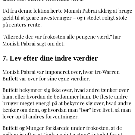
Ud fra denne lektion lærte Monish Pabrai aldrig at bruge
gæld til at geare investeringer – og i stedet roligt stole
på renters rente.
“Allerede der var frokosten alle pengene værd,” har
Monish Pabrai sagt om det.
7. Lev efter dine indre værdier
Monish Pabrai var imponeret over, hvor tro Warren
Buffett var over for sine egne værdier.
Buffett bekymrer sig ikke over, hvad andre tænker over
ham, eller hvordan de bedømmer ham. De fleste andre
bruger meget energi på at bekymre sig over, hvad andre
tænker om dem, og hvordan man “bør” leve livet, så man
lever op til andres forventninger.
Buffett og Munger forklarede under frokosten, at de
måler sig efter et “indre pointsystem” i stedet for et