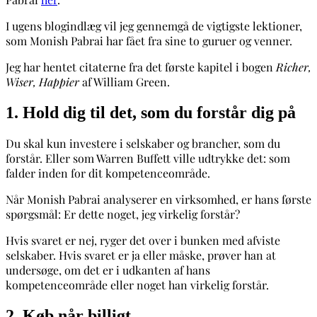
I ugens blogindlæg vil jeg gennemgå de vigtigste lektioner,
som Monish Pabrai har fået fra sine to guruer og venner.
Jeg har hentet citaterne fra det første kapitel i bogen
Richer,
Wiser, Happier
af William Green.
1. Hold dig til det, som du forstår dig på
Du skal kun investere i selskaber og brancher, som du
forstår. Eller som Warren Buffett ville udtrykke det: som
falder inden for dit kompetenceområde.
Når Monish Pabrai analyserer en virksomhed, er hans første
spørgsmål: Er dette noget, jeg virkelig forstår?
Hvis svaret er nej, ryger det over i bunken med afviste
selskaber. Hvis svaret er ja eller måske, prøver han at
undersøge, om det er i udkanten af hans
kompetenceområde eller noget han virkelig forstår.
2. Køb når billigt