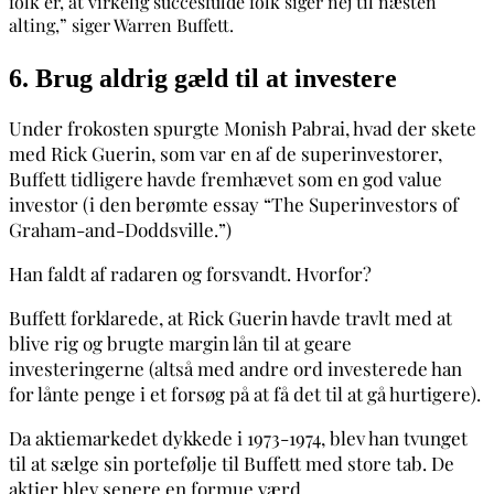
folk er, at virkelig succesfulde folk siger nej til næsten
alting,” siger Warren Buffett.
6. Brug aldrig gæld til at investere
Under frokosten spurgte Monish Pabrai, hvad der skete
med Rick Guerin, som var en af de superinvestorer,
Buffett tidligere havde fremhævet som en god value
investor (i den berømte essay “The Superinvestors of
Graham-and-Doddsville.”)
Han faldt af radaren og forsvandt. Hvorfor?
Buffett forklarede, at Rick Guerin havde travlt med at
blive rig og brugte margin lån til at geare
investeringerne (altså med andre ord investerede han
for lånte penge i et forsøg på at få det til at gå hurtigere).
Da aktiemarkedet dykkede i 1973-1974, blev han tvunget
til at sælge sin portefølje til Buffett med store tab. De
aktier blev senere en formue værd.