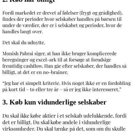
Fordi markedet er drevet af følelser (frygt og grådighed),
findes der perioder hvor selskaber handles på børsen til
under de værdier, der er i selskabet og perioder, hvor de
handles langt over.
Det skal du udnytte.
Monish Pabrai siger, at han ikke bruger komplicerede
beregninger og excel-ark til at forsøge at forudsige
fremtidig cashflow. Han går efter selskaber, der handles så
billigt, at det er en no-brainer.
“Jeg har et simpelt kriterie. Hvis noget ikke er en fordobling
på kort tid – to eller tre år – så er jeg ikke interesseret.”
3. Køb kun vidunderlige selskaber
Du skal ikke købe aktier i et selskab udelukkende, fordi
det er billigt. Du skal købe andele i vidunderlige
virksomheder. Du skal tænke på det, som om du skulle