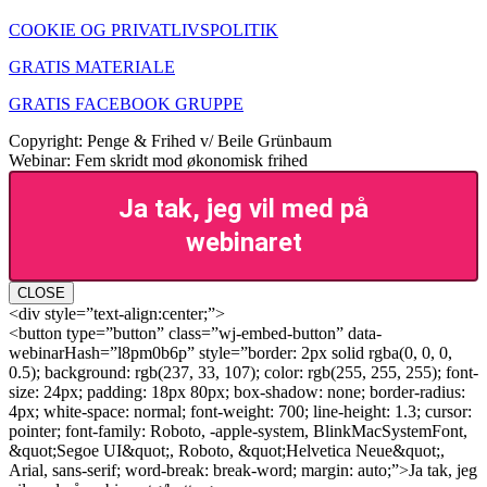
COOKIE OG PRIVATLIVSPOLITIK
GRATIS MATERIALE
GRATIS FACEBOOK GRUPPE
Copyright: Penge & Frihed v/ Beile Grünbaum
Webinar: Fem skridt mod økonomisk frihed
Ja tak, jeg vil med på
webinaret
CLOSE
<div style=”text-align:center;”>
<button type=”button” class=”wj-embed-button” data-
webinarHash=”l8pm0b6p” style=”border: 2px solid rgba(0, 0, 0,
0.5); background: rgb(237, 33, 107); color: rgb(255, 255, 255); font-
size: 24px; padding: 18px 80px; box-shadow: none; border-radius:
4px; white-space: normal; font-weight: 700; line-height: 1.3; cursor:
pointer; font-family: Roboto, -apple-system, BlinkMacSystemFont,
&quot;Segoe UI&quot;, Roboto, &quot;Helvetica Neue&quot;,
Arial, sans-serif; word-break: break-word; margin: auto;”>Ja tak, jeg