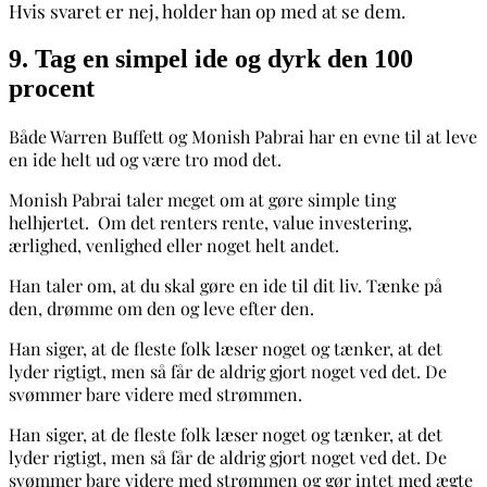
Hvis svaret er nej, holder han op med at se dem.
9. Tag en simpel ide og dyrk den 100
procent
Både Warren Buffett og Monish Pabrai har en evne til at leve
en ide helt ud og være tro mod det.
Monish Pabrai taler meget om at gøre simple ting
helhjertet.
Om det renters rente, value investering,
ærlighed, venlighed eller noget helt andet.
Han taler om, at du skal gøre en ide til dit liv. Tænke på
den, drømme om den og leve efter den.
Han siger, at de fleste folk læser noget og tænker, at det
lyder rigtigt, men så får de aldrig gjort noget ved det. De
svømmer bare videre med strømmen.
Han siger, at de fleste folk læser noget og tænker, at det
lyder rigtigt, men så får de aldrig gjort noget ved det. De
svømmer bare videre med strømmen og gør intet med ægte