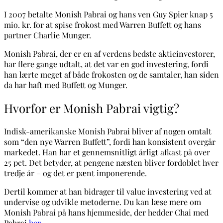
I 2007 betalte Monish Pabrai og hans ven Guy Spier knap 5
mio. kr. for at spise frokost med Warren Buffett og hans
partner Charlie Munger.
Monish Pabrai, der er en af verdens bedste aktieinvestorer,
har flere gange udtalt, at det var en god investering, fordi
han lærte meget af både frokosten og de samtaler, han siden
da har haft med Buffett og Munger.
Hvorfor er Monish Pabrai vigtig?
Indisk-amerikanske Monish Pabrai bliver af nogen omtalt
som “den nye Warren Buffett”, fordi han konsistent overgår
markedet. Han har et gennemsnitligt årligt afkast på over
25 pct. Det betyder, at pengene næsten bliver fordoblet hver
tredje år – og det er pænt imponerende.
Dertil kommer at han bidrager til value investering ved at
undervise og udvikle metoderne. Du kan læse mere om
Monish Pabrai på hans hjemmeside, der hedder Chai med
Pabrai
her
.