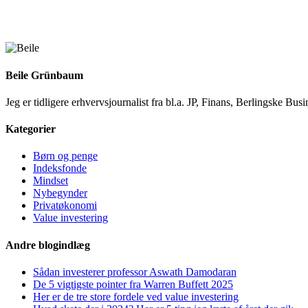
Beile Grünbaum
Jeg er tidligere erhvervsjournalist fra bl.a. JP, Finans, Berlingske 
Kategorier
Børn og penge
Indeksfonde
Mindset
Nybegynder
Privatøkonomi
Value investering
Andre blogindlæg
Sådan investerer professor Aswath Damodaran
De 5 vigtigste pointer fra Warren Buffett 2025
Her er de tre store fordele ved value investering