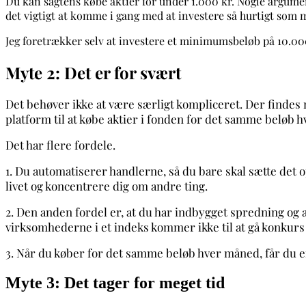
Du kan sagtens købe aktier for under 1.000 kr. Nogle argument
det vigtigt at komme i gang med at investere så hurtigt som m
Jeg foretrækker selv at investere et minimumsbeløb på 10.00
Myte 2: Det er for svært
Det behøver ikke at være særligt kompliceret. Der findes 
platform til at købe aktier i fonden for det samme beløb 
Det har flere fordele.
1. Du automatiserer handlerne, så du bare skal sætte det 
livet og koncentrere dig om andre ting.
2. Den anden fordel er, at du har indbygget spredning og 
virksomhederne i et indeks kommer ikke til at gå konkurs
3. Når du køber for det samme beløb hver måned, får du en
Myte 3: Det tager for meget tid