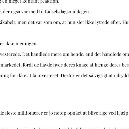
eg en meget kontant reaktion.
r, der også var med til fødselsdagsmiddagen.
risikabelt, men det var som om, at hun slet ikke lyttede efter. H
ler ikke meningen.
investerede. Det handlede mere om hende, end det handlede om
iemarkedet, fordi de havde hver deres knage at hænge deres bes
g for ikke at få investeret. Derfor er det så vigtigt at udryd
e fleste millionærer er jo netop opnået at blive rige ved hjælp