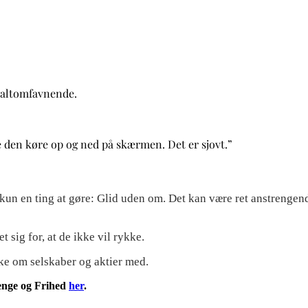
r altomfavnende.
se den køre op og ned på skærmen. Det er sjovt.”
 kun en ting at gøre: Glid uden om. Det kan være ret anstrengen
t sig for, at de ikke vil rykke.
kke om selskaber og aktier med.
enge og Frihed
her
.