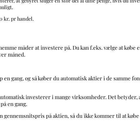
erer, at gebyret sluger en stor del af dine penge, hvis du inve
uligt.
0 kr. pr handel.
nemme måder at investere på. Du kan f.eks. vælge at købe en
hver måned.
op en gang, og så køber du automatisk aktier i de samme fon
automatisk investerer i mange virksomheder. Det betyder, at
 på en gang.
 gennemsnitspris på aktien, så du ikke kommer til at købe 