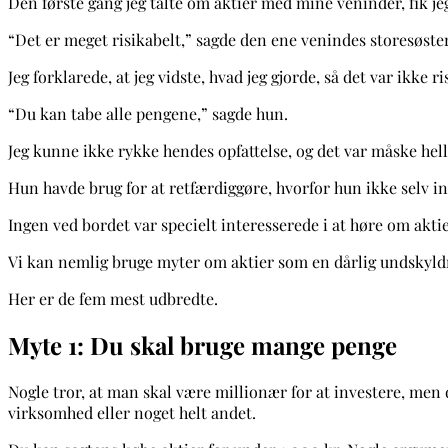
Den første gang jeg talte om aktier med mine veninder, fik j
“Det er meget risikabelt,” sagde den ene venindes storesøste
Jeg forklarede, at jeg vidste, hvad jeg gjorde, så det var ikke 
“Du kan tabe alle pengene,” sagde hun.
Jeg kunne ikke rykke hendes opfattelse, og det var måske hel
Hun havde brug for at retfærdiggøre, hvorfor hun ikke selv 
Ingen ved bordet var specielt interesserede i at høre om akt
Vi kan nemlig bruge myter om aktier som en dårlig undskyldnin
Her er de fem mest udbredte.
Myte 1: Du skal bruge mange penge
Nogle tror, at man skal være millionær for at investere, men d
virksomhed eller noget helt andet.