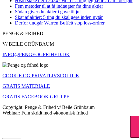
Hvad skete der i 2024? Her er 5 ting jeg lærte af året der gik
Fem metoder til at få indtægter fra dine aktier
Sådan giver du aktier i gave til jul
Skat af aktier: 5 ting du skal gøre inden nytår
Derfor undgår Warren Buffett stop loss-ordrer
PENGE & FRIHED
V/ BEILE GRÜNBAUM
INFO@PENGEOGFRIHED.DK
COOKIE OG PRIVATLIVSPOLITIK
GRATIS MATERIALE
GRATIS FACEBOOK GRUPPE
Copyright: Penge & Frihed v/ Beile Grünbaum
Webinar: Fem skridt mod økonomisk frihed