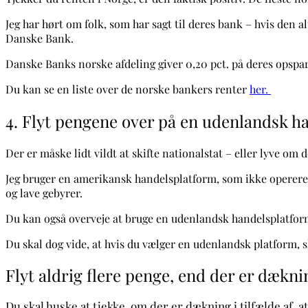
Jeg har hørt om folk, som har sagt til deres bank – hvis den al
Danske Bank.
Danske Banks norske afdeling giver 0,20 pct. på deres opspa
Du kan se en liste over de norske bankers renter
her.
4. Flyt pengene over på en udenlandsk h
Der er måske lidt vildt at skifte nationalstat – eller lyve o
Jeg bruger en amerikansk handelsplatform, som ikke opererer 
og lave gebyrer.
Du kan også overveje at bruge en udenlandsk handelsplatform
Du skal dog vide, at hvis du vælger en udenlandsk platform, sk
Flyt aldrig flere penge, end der er dækni
Du skal huske at tjekke, om der er dækning i tilfælde af, 