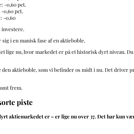
: -0,60 pct.
60 pct.
-0,60
t investere.
ig i en manisk fase af en aktieboble.
 lige nu, hvor markedet er på et historisk dyrt niveau. Du s
e den aktieboble, som vi befinder os midt i nu. Det driver p
somt frem.
orte piste
yrt aktiemarkedet er – er lige nu over 37. Det har kun vær