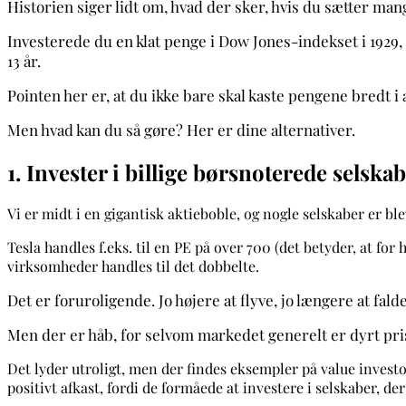
Historien siger lidt om, hvad der sker, hvis du sætter man
Investerede du en klat penge i Dow Jones-indekset i 1929,
13 år.
Pointen her er, at du ikke bare skal kaste pengene bredt i
Men hvad kan du så gøre? Her er dine alternativer.
1. Invester i billige børsnoterede selsk
Vi er midt i en gigantisk aktieboble, og nogle selskaber er ble
Tesla handles f.eks. til en PE på over 700 (det betyder, at for 
virksomheder handles til det dobbelte.
Det er foruroligende. Jo højere at flyve, jo længere at fald
Men der er håb, for selvom markedet generelt er dyrt pris
Det lyder utroligt, men der findes eksempler på value investor
positivt afkast, fordi de formåede at investere i selskaber, de