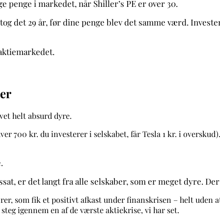
ge penge i markedet, når Shiller’s PE er over 30.
 tog det 29 år, før dine penge blev det samme værd. Invest
 aktiemarkedet.
aber
vet helt absurd dyre.
hver 700 kr. du investerer i selskabet, får Tesla 1 kr. i oversku
e.
sat, er det langt fra alle selskaber, som er meget dyre. De
er, som fik et positivt afkast under finanskrisen – helt uden at
r steg igennem en af de værste aktiekrise, vi har set.