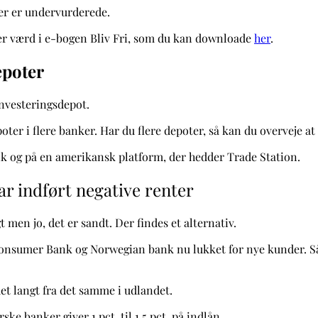
 der er undervurderede.
 er værd i e-bogen Bliv Fri, som du kan downloade
her
.
depoter
investeringsdepot.
oter i flere banker.
Har du flere depoter, så kan du overveje at
nk og på en amerikansk platform, der hedder Trade Station.
ar indført negative renter
t men jo, det er sandt. Der findes et alternativ.
sumer Bank og Norwegian bank nu lukket for nye kunder. Så fi
et langt fra det samme i udlandet.
ske banker giver 1 pct. til 1,5 pct. på indlån.