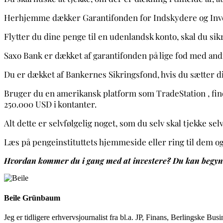
Herhjemme dækker Garantifonden for Indskydere og Investo
Flytter du dine penge til en udenlandsk konto, skal du sikr
Saxo Bank er dækket af garantifonden på lige fod med an
Du er dækket af Bankernes Sikringsfond, hvis du sætter d
Bruger du en amerikansk platform som TradeStation , find
250.000 USD i kontanter.
Alt dette er selvfølgelig noget, som du selv skal tjekke sel
Læs på pengeinstituttets hjemmeside eller ring til dem o
Hvordan kommer du i gang med at investere? Du kan begyn
Beile Grünbaum
Jeg er tidligere erhvervsjournalist fra bl.a. JP, Finans, Berlingske 