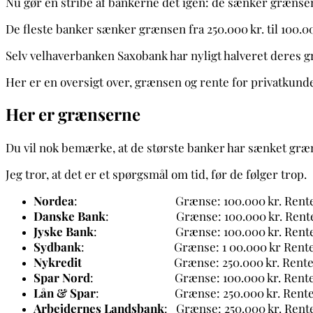
Nu gør en stribe af bankerne det igen: de sænker grænsen 
De fleste banker sænker grænsen fra 250.000 kr. til 100.00
Selv velhaverbanken Saxobank har nyligt halveret deres græ
Her er en oversigt over, grænsen og rente for privatkund
Her er grænserne
Du vil nok bemærke, at de største banker har sænket græns
Jeg tror, at det er et spørgsmål om tid, før de følger trop.
Nordea
: Grænse: 100.000 kr.
Rente
Danske Bank
: Grænse: 100.000 kr. Rente: -0,
Jyske Bank
: Grænse: 100.000 kr. Rente: –
Sydbank
: Grænse: 1 00.000 kr Rente: -0
Nykredit
Grænse: 250.000 kr. Rente: -0
Spar Nord
: Grænse: 100.000 kr. Rente: -
Lån & Spar
: Grænse: 250.000 kr. Rente: -
Arbejdernes Landsbank
: Grænse: 250.000 kr. Rente