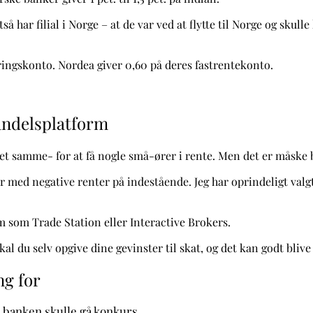
tså har filial i Norge – at de var ved at flytte til Norge og sku
ringskonto. Nordea giver 0,60 på deres fastrentekonto.
andelsplatform
m det samme- for at få nogle små-ører i rente. Men det er måske
med negative renter på indestående. Jeg har oprindeligt valgt
 som Trade Station eller Interactive Brokers.
al du selv opgive dine gevinster til skat, og det kan godt blive
ng for
at banken skulle gå konkurs.