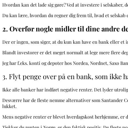
Hvordan kan det lade sig gøre? Ved at investere i selskaber,
Du kan lære, hvordan du regner dig frem til, hvad et selskab
2. Overfør nogle midler til dine andre 
Der er ingen, som siger, at du kun kan have en bank eller et 
Blandt investorer er det meget normalt at lege mere flere dep
Jeg har f.eks. konti og depoter hos Nordea, Nordnet, Saxo Ba
3. Flyt penge over på en bank, som ikke h
Ikke alle banker har indført negative renter.
Det lyder utrolig
Desværre har de fleste nemme alternativer som Santander Con
lukket.
Mens negative renter er blevet hverdagskost herhjemme, er d
Tjekker du renten i Norge, er den faktisk positiv. De fleste nor