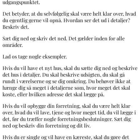
udgangspunktet.
Det betyder, at du selvfølgelig skal være helt klar over, hvad
du egentlig gerne vil opnå. Hvordan ser det ud i detaljer?
Beskriv det.
Sæt dig ned og skriv det ned. Det gælder inden for alle
områder.
Lad os tage nogle eksempler.
Hvis du vil have et nyt hus, skal du sætte dig ned og beskrive
det hus i detaljer. Du skal beskrive udsigten, du skal gå
rundt i værelserne og se dig omkring. Du behøver ikke at
hænge dig så meget i detaljerne som, hvor meget det skal
koste, eller hvilken adresse det skal lægge på.
Hvis du vil opbygge din forretning, skal du være helt klar
over, hvad du vil lave, tjene og hvor meget tid, du vil lægge i
det, før du træffer nogle forretningsbeslutninger. Sæt dig
ned og beskriv din forretning og dit liv.
Hvis du er single og vil have en kæreste, skal du gøre det