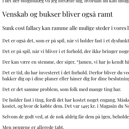
I det her blogindlæg vil jeg fortælle dig, hvordan du kan undgå
Venskab og bukser bliver også ramt
Sunk cost fallacy kan ramme alle mulige steder i vores l
Det er også det, som er på spil, når vi holder fast i et dysfun
Det er på spil, når vi bliver i et forhold, der ikke bringer nog
Der kan være en stemme, der siger, “Jamen, vi har jo kendt hi
Det er tid, du har investeret i det forhold. Derfor bliver du 
bakker dig op i dine planer eller håner dig for dine beslutnin
Det er det samme problem, som folk med mange ting har.
De holder fast i ting, fordi det har kostet noget engang. Må
kostet, og hvor de købte dem. Det var 1495 kr. i Magasin du N
Selvom de godt ved, at de nok aldrig får dem på igen, beholder 
Men
pengene er allerede tabt.