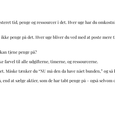
esteret tid, penge og ressourcer i det. Hver uge har du omkost
kke penge på det. Hver uge bliver du ved med at poste mere tid
 kan tjene penge på?
farvel til alle udgifterne, timerne, og ressourcerne.
aldet. Måske tænker du “NU må den da have nået bunden,” og så
 på, end at sælge aktier, som de har tabt penge på – også selvom