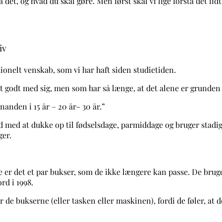
 det, og hvad du skal gøre. Men først skal vi lige forstå det li
iv
ktionelt venskab, som vi har haft siden studietiden.
et godt med sig, men som har så længe, at det alene er grunden ti
nanden i 15 år – 20 år- 30 år.”
ved med at dukke op til fødselsdage, parmiddage og bruger stadig
ger.
ske er det et par bukser, som de ikke længere kan passe. De bru
ord i 1998.
de bukserne (eller tasken eller maskinen), fordi de føler, at de