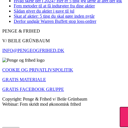
Hvad skete der i 2024? Her er 5 ting jeg lærte af året der gik
Fem metoder til at få indtægter fra dine aktier
Sådan giver du aktier i gave til jul
Skat af aktier: 5 ting du skal gøre inden nytår
Derfor undgår Warren Buffett stop loss-ordrer
PENGE & FRIHED
V/ BEILE GRÜNBAUM
INFO@PENGEOGFRIHED.DK
COOKIE OG PRIVATLIVSPOLITIK
GRATIS MATERIALE
GRATIS FACEBOOK GRUPPE
Copyright: Penge & Frihed v/ Beile Grünbaum
Webinar: Fem skridt mod økonomisk frihed