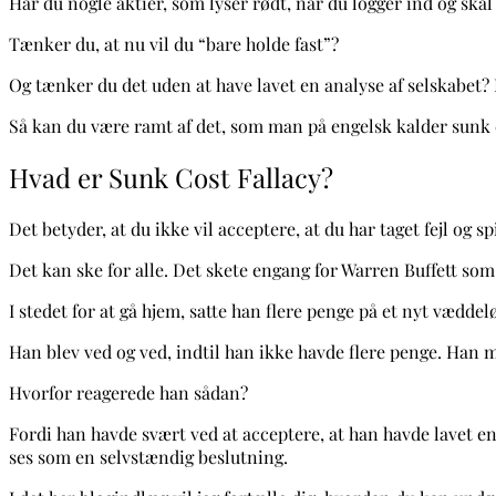
Har du nogle aktier, som lyser rødt, når du logger ind og skal
Tænker du, at nu vil du “bare holde fast”?
Og tænker du det uden at have lavet en analyse af selskabet? H
Så kan du være ramt af det, som man på engelsk kalder sunk c
Hvad er Sunk Cost Fallacy?
Det betyder, at du ikke vil acceptere, at du har taget fejl og sp
Det kan ske for alle. Det skete engang for Warren Buffett s
I stedet for at gå hjem, satte han flere penge på et nyt vædde
Han blev ved og ved, indtil han ikke havde flere penge. Han
Hvorfor reagerede han sådan?
Fordi han havde svært ved at acceptere, at han havde lavet en 
ses som en selvstændig beslutning.