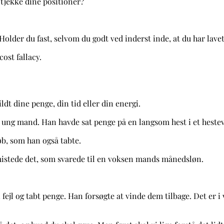
 tjekke dine positioner?
older du fast, selvom du godt ved inderst inde, at du har lavet 
ost fallacy.
ildt dine penge, din tid eller din energi.
om ung mand. Han havde sat penge på en langsom hest i et hest
løb, som han også tabte.
 mistede det, som svarede til en voksen mands månedsløn.
fejl og tabt penge. Han forsøgte at vinde dem tilbage. Det er i