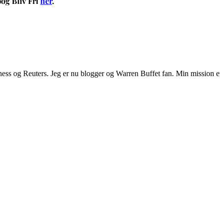
og Bliv Fri
her
.
Business og Reuters. Jeg er nu blogger og Warren Buffet fan. Min mission