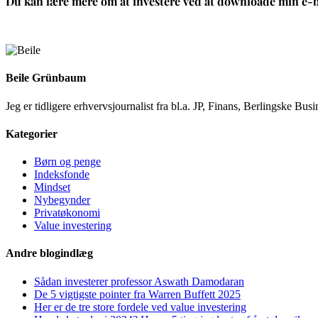
Du kan lære mere om at investere ved at downloade min e-b
Beile Grünbaum
Jeg er tidligere erhvervsjournalist fra bl.a. JP, Finans, Berlingske 
Kategorier
Børn og penge
Indeksfonde
Mindset
Nybegynder
Privatøkonomi
Value investering
Andre blogindlæg
Sådan investerer professor Aswath Damodaran
De 5 vigtigste pointer fra Warren Buffett 2025
Her er de tre store fordele ved value investering