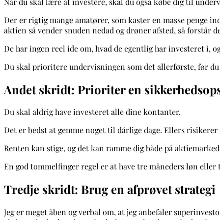
Når du skal lære at investere, skal du også købe dig til underv
Der er rigtig mange amatører, som kaster en masse penge ind 
aktien så vender snuden nedad og drøner afsted, så forstår d
De har ingen reel ide om, hvad de egentlig har investeret i, o
Du skal prioritere undervisningen som det allerførste, før du 
Andet skridt: Prioriter en sikkerhedsop
Du skal aldrig have investeret alle dine kontanter.
Det er bedst at gemme noget til dårlige dage. Ellers risikerer 
Renten kan stige, og det kan ramme dig både på aktiemarkedet
En god tommelfinger regel er at have tre måneders løn eller
Tredje skridt: Brug en afprøvet strategi
Jeg er meget åben og verbal om, at jeg anbefaler superinvest