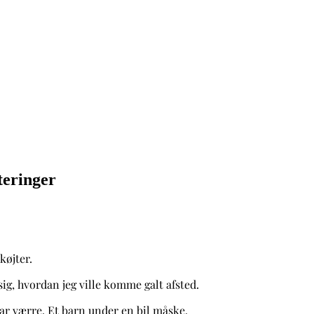
teringer
skøjter.
ig, hvordan jeg ville komme galt afsted.
var værre. Et barn under en bil måske.