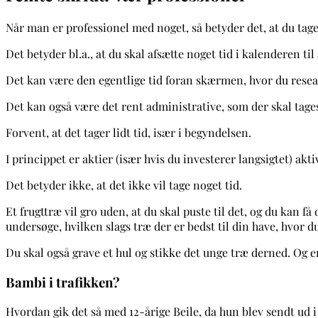
Når man er professionel med noget, så betyder det, at du tager
Det betyder bl.a., at du skal afsætte noget tid i kalenderen til
Det kan være den egentlige tid foran skærmen, hvor du researc
Det kan også være det rent administrative, som der skal tages
Forvent, at det tager lidt tid, især i begyndelsen.
I princippet er aktier (især hvis du investerer langsigtet) akti
Det betyder ikke, at det ikke vil tage noget tid.
Et frugttræ vil gro uden, at du skal puste til det, og du kan få
undersøge, hvilken slags træ der er bedst til din have, hvor d
Du skal også grave et hul og stikke det unge træ derned. Og en
Bambi i trafikken?
Hvordan gik det så med 12-årige Beile, da hun blev sendt ud i 