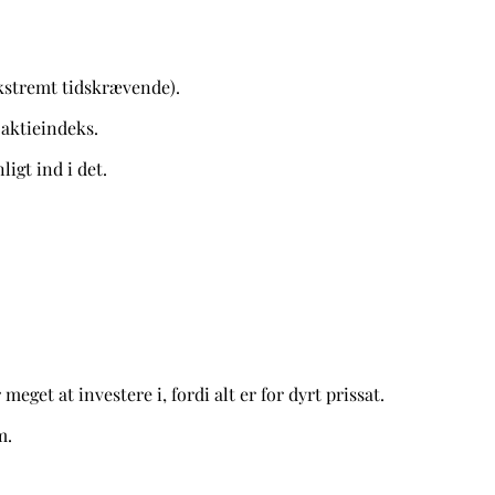
 ekstremt tidskrævende).
 aktieindeks.
igt ind i det.
eget at investere i, fordi alt er for dyrt prissat.
m.