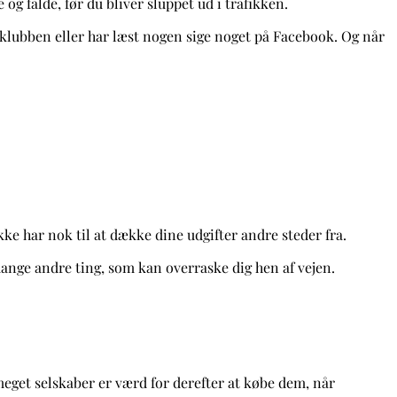
og falde, før du bliver sluppet ud i trafikken.
rklubben eller har læst nogen sige noget på Facebook. Og når
ikke har nok til at dække dine udgifter andre steder fra.
mange andre ting, som kan overraske dig hen af vejen.
meget selskaber er værd for derefter at købe dem, når