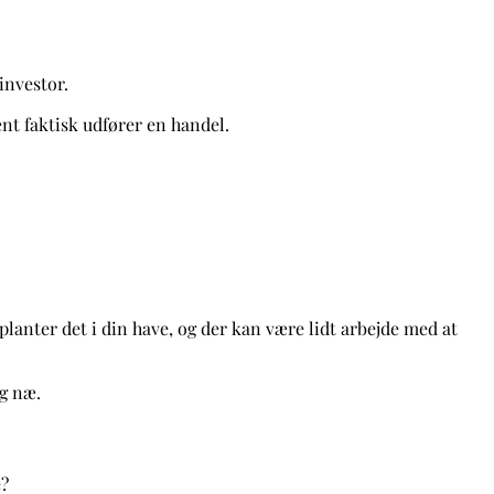
 investor.
ent faktisk udfører en handel.
t planter det i din have, og der kan være lidt arbejde med at
og næ.
e?