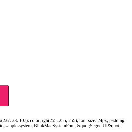
37, 33, 107); color: rgb(255, 255, 255); font-size: 24px; padding:
Roboto, -apple-system, BlinkMacSystemFont, &quot;Segoe UI&quot;,