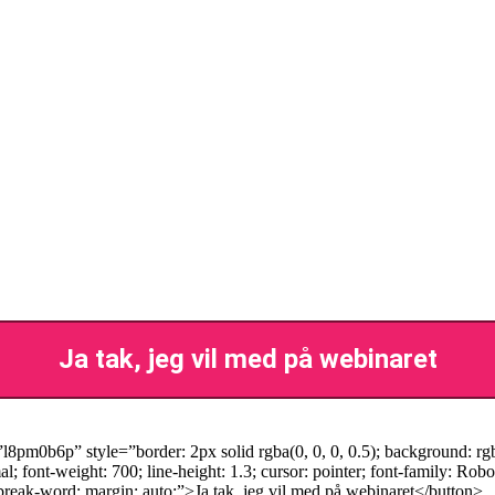
Ja tak, jeg vil med på webinaret
m0b6p” style=”border: 2px solid rgba(0, 0, 0, 0.5); background: rgb(2
l; font-weight: 700; line-height: 1.3; cursor: pointer; font-family: 
break-word; margin: auto;”>Ja tak, jeg vil med på webinaret</button>