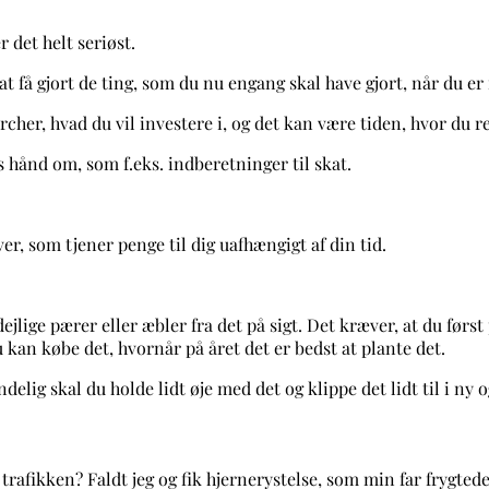
 det helt seriøst.
 at få gjort de ting, som du nu engang skal have gjort, når du er
her, hvad du vil investere i, og det kan være tiden, hvor du r
 hånd om, som f.eks. indberetninger til skat.
ver, som tjener penge til dig uafhængigt af din tid.
 dejlige pærer eller æbler fra det på sigt. Det kræver, at du førs
u kan købe det, hvornår på året det er bedst at plante det.
delig skal du holde lidt øje med det og klippe det lidt til i ny 
trafikken? Faldt jeg og fik hjernerystelse, som min far frygted