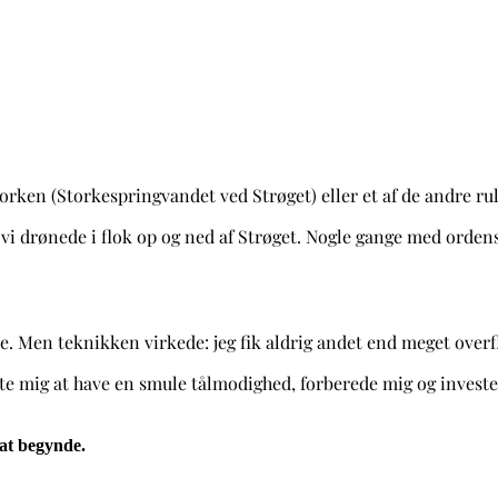
, storken (Storkespringvandet ved Strøget) eller et af de andre r
g vi drønede i flok op og ned af Strøget. Nogle gange med orden
inje. Men teknikken virkede: jeg fik aldrig andet end meget ove
rte mig at have en smule tålmodighed, forberede mig og invester
 at begynde.