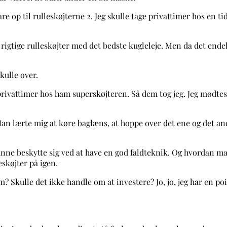
 spare op til rulleskøjterne 2. Jeg skulle tage privattimer hos e
rigtige rulleskøjter med det bedste kugleleje. Men da det endelig
skulle over.
ået privattimer hos ham superskøjteren. Så dem tog jeg. Jeg mø
an lærte mig at køre baglæns, at hoppe over det ene og det and
kunne beskytte sig ved at have en god faldteknik. Og hvordan ma
leskøjter på igen.
? Skulle det ikke handle om at investere? Jo, jo, jeg har en p