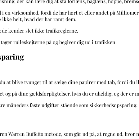
isning, der kan lære dig at stå forlæns, baglæns, hoppe, bremse 
i en virksomhed, fordi de har hørt et eller andet på Millionæ
e ikke helt, hvad der har ramt dem.
g de kender slet ikke trafikreglerne.
tager rulleskøjterne på og begiver dig ud i trafikken.
sparing
du at blive tvunget til at sælge dine papirer med tab, fordi du 
 og på dine gældsforpligtelser, hvis du er uheldig, og der er 
 tre måneders faste udgifter stående som sikkerhedsopsparing.
oren Warren Buffetts metode, som går ud på, at regne ud, hvor 