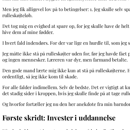
Men jeg fik alligevel lov på to betingelser: 1. Jeg skulle selv
rulleskøjteløb.
Det tog mig en evighed at spare op, for jeg skulle have de helt 
hive dem af mine fødder.
I hvert fald indendørs. For der var lige en hurdle til, som jeg 
Jeg måtte ikke stå på rulleskøjter uden for, før jeg havde f
og ingen mennesker. Læreren var dyr, men farmand betalte.
Den gode mand lærte mig ikke kun at stå på rulleskøjterne. H
ordentligt, så jeg ikke kom til skade.
For alle falder indimellem. Selv de bedste. Det er vigtigt at 
det stadig sider i kroppen, hvis jeg skulle finde på at tage rul
Og hvorfor fortæller jeg nu den her anekdote fra min barndom
Første skridt: Invester i uddannelse