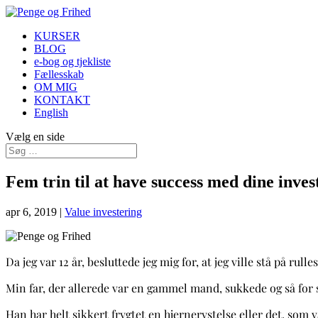
KURSER
BLOG
e-bog og tjekliste
Fællesskab
OM MIG
KONTAKT
English
Vælg en side
Fem trin til at have success med dine inves
apr 6, 2019
|
Value investering
Da jeg var 12 år, besluttede jeg mig for, at jeg ville stå på rulle
Min far, der allerede var en gammel mand, sukkede og så for s
Han har helt sikkert frygtet en hjernerystelse eller det, som 