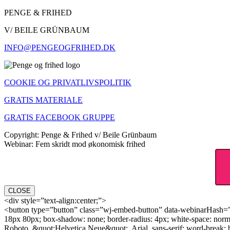
PENGE & FRIHED
V/ BEILE GRÜNBAUM
INFO@PENGEOGFRIHED.DK
COOKIE OG PRIVATLIVSPOLITIK
GRATIS MATERIALE
GRATIS FACEBOOK GRUPPE
Copyright: Penge & Frihed v/ Beile Grünbaum
Webinar: Fem skridt mod økonomisk frihed
CLOSE
<div style=”text-align:center;”>
<button type=”button” class=”wj-embed-button” data-webinarHash=”l8p
18px 80px; box-shadow: none; border-radius: 4px; white-space: norma
Roboto, &quot;Helvetica Neue&quot;, Arial, sans-serif; word-break: 