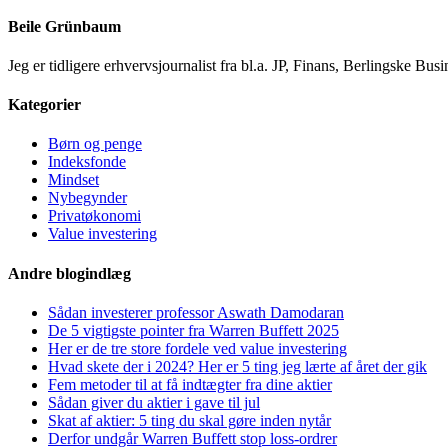
Beile Grünbaum
Jeg er tidligere erhvervsjournalist fra bl.a. JP, Finans, Berlingske 
Kategorier
Børn og penge
Indeksfonde
Mindset
Nybegynder
Privatøkonomi
Value investering
Andre blogindlæg
Sådan investerer professor Aswath Damodaran
De 5 vigtigste pointer fra Warren Buffett 2025
Her er de tre store fordele ved value investering
Hvad skete der i 2024? Her er 5 ting jeg lærte af året der gik
Fem metoder til at få indtægter fra dine aktier
Sådan giver du aktier i gave til jul
Skat af aktier: 5 ting du skal gøre inden nytår
Derfor undgår Warren Buffett stop loss-ordrer