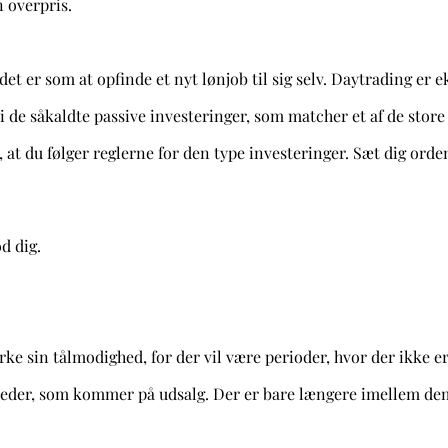
 overpris.
det er som at opfinde et nyt lønjob til sig selv. Daytrading er
 i de såkaldte passive investeringer, som matcher et af de store
 at du følger reglerne for den type investeringer. Sæt dig ordenl
d dig.
ke sin tålmodighed, for der vil være perioder, hvor der ikke er m
mheder, som kommer på udsalg. Der er bare længere imellem de