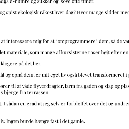
ndgå e-numre og sukker og sove otte timer.
 og spist økologisk råkost hver dag? Hvor mange sidder med
eg at interessere mig for at “omprogrammere” dem, så de var 
 det materiale, som mange af kursisterne roser højt efter en
 klogere på det her.
ål og opnå dem, er mit eget liv også blevet transformeret i
rer til af våde flyverdragter, larm fra gaden og sjap og pjask
as bjerge fra terrassen.
t.
I sådan en grad at jeg selv er forbløffet over det og und
iv. Ingen burde hænge fast i det gamle.