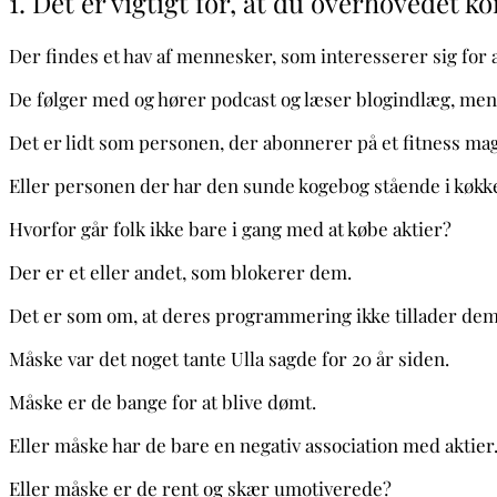
1. Det er vigtigt for, at du overhovedet 
Der findes et hav af mennesker, som interesserer sig for a
De følger med og hører podcast og læser blogindlæg, men d
Det er lidt som personen, der abonnerer på et fitness mag
Eller personen der har den sunde kogebog stående i køk
Hvorfor går folk ikke bare i gang med at købe aktier?
Der er et eller andet, som blokerer dem.
Det er som om, at deres programmering ikke tillader dem 
Måske var det noget tante Ulla sagde for 20 år siden.
Måske er de bange for at blive dømt.
Eller måske har de bare en negativ association med aktier
Eller måske er de rent og skær umotiverede?