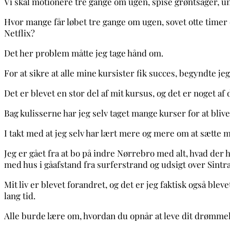
Vi skal motionere tre gange om ugen, spise grøntsager, u
Hvor mange får løbet tre gange om ugen, sovet otte timer
Netflix?
Det her problem måtte jeg tage hånd om.
For at sikre at alle mine kursister fik succes, begyndte j
Det er blevet en stor del af mit kursus, og det er noget af
Bag kulisserne har jeg selv taget mange kurser for at blive
I takt med at jeg selv har lært mere og mere om at sætte m
Jeg er gået fra at bo på indre Nørrebro med alt, hvad der hø
med hus
i gåafstand fra surferstrand og udsigt over Sintr
Mit liv er blevet forandret, og det er jeg faktisk også bleve
lang tid.
Alle burde lære om, hvordan du opnår at leve dit drømmel