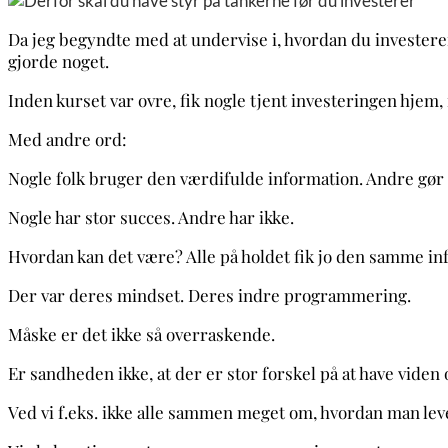
Da jeg begyndte med at undervise i, hvordan du investerer 
gjorde noget.
Inden kurset var ovre, fik nogle tjent investeringen hjem, 
Med andre ord:
Nogle folk bruger den værdifulde information. Andre gør 
Nogle har stor succes. Andre har ikke.
Hvordan kan det være? Alle på holdet fik jo den samme i
Der var deres mindset. Deres indre programmering.
Måske er det ikke så overraskende.
Er sandheden ikke, at der er stor forskel på at have viden 
Ved vi f.eks. ikke alle sammen meget om, hvordan man lev