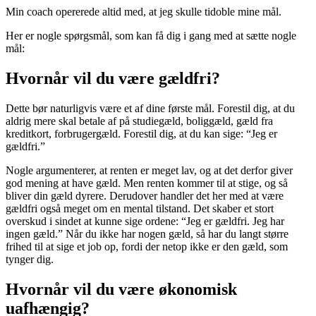
Min coach opererede altid med, at jeg skulle tidoble mine mål.
Her er nogle spørgsmål, som kan få dig i gang med at sætte nogle
mål:
Hvornår vil du være gældfri?
Dette bør naturligvis være et af dine første mål. Forestil dig, at du
aldrig mere skal betale af på studiegæld, boliggæld, gæld fra
kreditkort, forbrugergæld. Forestil dig, at du kan sige: “Jeg er
gældfri.”
Nogle argumenterer, at renten er meget lav, og at det derfor giver
god mening at have gæld. Men renten kommer til at stige, og så
bliver din gæld dyrere. Derudover handler det her med at være
gældfri også meget om en mental tilstand. Det skaber et stort
overskud i sindet at kunne sige ordene: “Jeg er gældfri. Jeg har
ingen gæld.” Når du ikke har nogen gæld, så har du langt større
frihed til at sige et job op, fordi der netop ikke er den gæld, som
tynger dig.
Hvornår vil du være økonomisk
uafhængig?