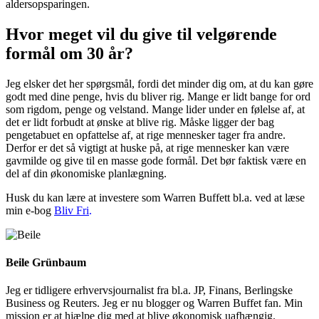
aldersopsparingen.
Hvor meget vil du give til velgørende
formål om 30 år?
Jeg elsker det her spørgsmål, fordi det minder dig om, at du kan gøre
godt med dine penge, hvis du bliver rig. Mange er lidt bange for ord
som rigdom, penge og velstand. Mange lider under en følelse af, at
det er lidt forbudt at ønske at blive rig. Måske ligger der bag
pengetabuet en opfattelse af, at rige mennesker tager fra andre.
Derfor er det så vigtigt at huske på, at rige mennesker kan være
gavmilde og give til en masse gode formål. Det bør faktisk være en
del af din økonomiske planlægning.
Husk du kan lære at investere som Warren Buffett bl.a. ved at læse
min e-bog
Bliv Fri
.
Beile Grünbaum
Jeg er tidligere erhvervsjournalist fra bl.a. JP, Finans, Berlingske
Business og Reuters. Jeg er nu blogger og Warren Buffet fan. Min
mission er at hjælpe dig med at blive økonomisk uafhængig.