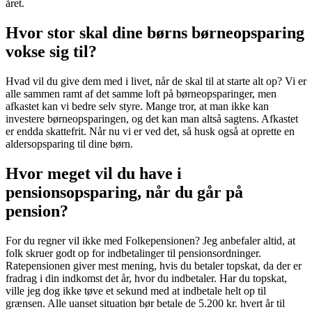
året.
Hvor stor skal dine børns børneopsparing
vokse sig til?
Hvad vil du give dem med i livet, når de skal til at starte alt op? Vi er
alle sammen ramt af det samme loft på børneopsparinger, men
afkastet kan vi bedre selv styre. Mange tror, at man ikke kan
investere børneopsparingen, og det kan man altså sagtens. Afkastet
er endda skattefrit. Når nu vi er ved det, så husk også at oprette en
aldersopsparing til dine børn.
Hvor meget vil du have i
pensionsopsparing, når du går på
pension?
For du regner vil ikke med Folkepensionen? Jeg anbefaler altid, at
folk skruer godt op for indbetalinger til pensionsordninger.
Ratepensionen giver mest mening, hvis du betaler topskat, da der er
fradrag i din indkomst det år, hvor du indbetaler. Har du topskat,
ville jeg dog ikke tøve et sekund med at indbetale helt op til
grænsen. Alle uanset situation bør betale de 5.200 kr. hvert år til