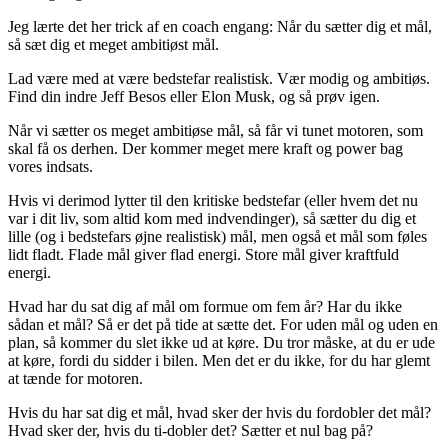
Jeg lærte det her trick af en coach engang: Når du sætter dig et mål,
så sæt dig et meget ambitiøst mål.
Lad være med at være bedstefar realistisk. Vær modig og ambitiøs.
Find din indre Jeff Besos eller Elon Musk, og så prøv igen.
Når vi sætter os meget ambitiøse mål, så får vi tunet motoren, som
skal få os derhen. Der kommer meget mere kraft og power bag
vores indsats.
Hvis vi derimod lytter til den kritiske bedstefar (eller hvem det nu
var i dit liv, som altid kom med indvendinger), så sætter du dig et
lille (og i bedstefars øjne realistisk) mål, men også et mål som føles
lidt fladt. Flade mål giver flad energi. Store mål giver kraftfuld
energi.
Hvad har du sat dig af mål om formue om fem år? Har du ikke
sådan et mål? Så er det på tide at sætte det. For uden mål og uden en
plan, så kommer du slet ikke ud at køre. Du tror måske, at du er ude
at køre, fordi du sidder i bilen. Men det er du ikke, for du har glemt
at tænde for motoren.
Hvis du har sat dig et mål, hvad sker der hvis du fordobler det mål?
Hvad sker der, hvis du ti-dobler det? Sætter et nul bag på?