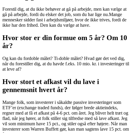
Forestil dig, at du ikke behøver at gå på arbejde, men kan vælge at
gå på arbejde, fordi du elsker det job, som du har lige nu.
Mange
mennesker sidder fast i arbejdsmiljøer, hvor de ikke trives, fordi de
ikke har den frihed. Den kan du vælge at have.
Hvor stor er din formue om 5 år? Om 10
år?
Og kan du fordoble målet? Ti-doble målet? Hvad gør det ved dig,
når du forestiller dig, at du havde f.eks. 10 mio. kr. i investeringer til
at leve af?
Hvor stort et afkast vil du lave i
gennemsnit hvert år?
Mange folk, som investerer i såkaldte passive investeringer som
ETF’er (exchange traded funds), der følger brede aktieindeks,
regner med at få et afkast på 4-6 pct. om året. Jeg bliver helt træt og
flad, når jeg hører, at folk stiller sig tilfredse med så lave afkast. Jeg
vil som minimum have 15 pct., og stiler også efter højere. Når man
investerer som Warren Buffett gør, kan man sagtens lave 15 pct. om