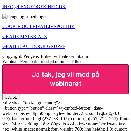
INFO@PENGEOGFRIHED.DK
COOKIE OG PRIVATLIVSPOLITIK
GRATIS MATERIALE
GRATIS FACEBOOK GRUPPE
Copyright: Penge & Frihed v/ Beile Grünbaum
Webinar: Fem skridt mod økonomisk frihed
Ja tak, jeg vil med på
webinaret
CLOSE
<div style=”text-align:center;”>
<button type=”button” class=”wj-embed-button” data-
webinarHash=”l8pm0b6p” style=”border: 2px solid rgba(0, 0, 0,
0.5); background: rgb(237, 33, 107); color: rgb(255, 255, 255); font-
size: 24px; padding: 18px 80px; box-shadow: none; border-radius:
4px; white-space: normal; font-weight: 700; line-height: 1.3; cursor: