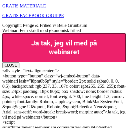
GRATIS MATERIALE
GRATIS FACEBOOK GRUPPE
Copyright: Penge & Frihed v/ Beile Grünbaum
Webinar: Fem skridt mod økonomisk frihed
Ja tak, jeg vil med på
webinaret
CLOSE
<div style=”text-align:center;”>
<button type=”button” class=”wj-embed-button” data-
webinarHash=”l8pm0b6p” style=”border: 2px solid rgba(0, 0, 0,
0.5); background: rgb(237, 33, 107); color: rgb(255, 255, 255); font-
size: 24px; padding: 18px 80px; box-shadow: none; border-radius:
4px; white-space: normal; font-weight: 700; line-height: 1.3; cursor:
pointer; font-family: Roboto, -apple-system, BlinkMacSystemFont,
&quot;Segoe UI&quot;, Roboto, &quot;Helvetica Neue&quot;,
Arial, sans-serif; word-break: break-word; margin: auto;”>Ja tak, jeg
vil med på webinaret</button>
<script
src=”https://event.webinarjam.com/register/l8pm0b6p/embed-