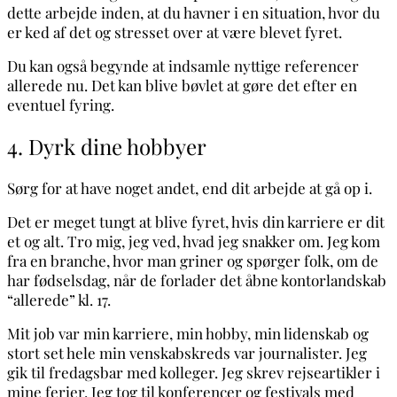
dette arbejde inden, at du havner i en situation, hvor du
er ked af det og stresset over at være blevet fyret.
Du kan også begynde at indsamle nyttige referencer
allerede nu. Det kan blive bøvlet at gøre det efter en
eventuel fyring.
4. Dyrk dine hobbyer
Sørg for at have noget andet, end dit arbejde at gå op i.
Det er meget tungt at blive fyret, hvis din karriere er dit
et og alt. Tro mig, jeg ved, hvad jeg snakker om. Jeg kom
fra en branche, hvor man griner og spørger folk, om de
har fødselsdag, når de forlader det åbne kontorlandskab
“allerede” kl. 17.
Mit job var min karriere, min hobby, min lidenskab og
stort set hele min venskabskreds var journalister. Jeg
gik til fredagsbar med kolleger. Jeg skrev rejseartikler i
mine ferier. Jeg tog til konferencer og festivals med