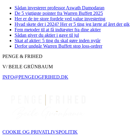
Sådan investerer professor Aswath Damodaran
De 5 vigtigste pointer fra Warren Buffett 2025
Her er de tre store fordele ved value investering
Hvad skete der i 2024? Her er 5 ting jeg lærte af året der gik
Fem metoder til at få indtægter fra dine aktier
Sådan giver du aktier i gave til jul
Skat af aktier: 5 ting du skal gøre inden nytår
Derfor undgår Warren Buffett stop loss-ordrer
PENGE & FRIHED
V/ BEILE GRÜNBAUM
INFO@PENGEOGFRIHED.DK
COOKIE OG PRIVATLIVSPOLITIK