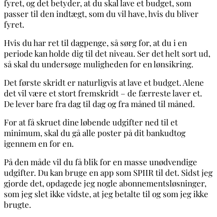
fyret, og det betyder, at du skal lave et budget, som
passer til den indtægt, som du vil have, hvis du bliver
fyret.
Hvis du har ret til dagpenge, så sørg for, at du i en
periode kan holde dig til det niveau. Ser det helt sort ud,
så skal du undersøge muligheden for en lønsikring.
Det første skridt er naturligvis at lave et budget. Alene
det vil være et stort fremskridt – de færreste laver et.
De lever bare fra dag til dag og fra måned til måned.
For at få skruet dine løbende udgifter ned til et
minimum, skal du gå alle poster på dit bankudtog
igennem en for en.
På den måde vil du få blik for en masse unødvendige
udgifter. Du kan bruge en app som SPIIR til det. Sidst jeg
gjorde det, opdagede jeg nogle abonnementsløsninger,
som jeg slet ikke vidste, at jeg betalte til og som jeg ikke
brugte.