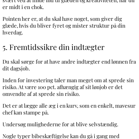
svært ved at finde ind til glæden og kreativiteten, når du
er midt i en chok.
Pointen her er, at du skal have noget, som giver dig
glæde, hvis du bliver fyret og mister struktur på din
hverdag
.
5. Fremtidssikre din indtægter
Du skal sørge for at have andre indtægter end lønnen fra
dit dagsjob.
Inden for investering taler man meget om at sprede sin
risiko. At være 100 pct. afhængig af sit lønjob er det
omvendte af at sprede sin risiko.
Det er at lægge alle æg i en kurv, som en enkelt, mavesur
chef kan stampe på.
Undersøg mulighederne for at blive selvstændig.
Nogle typer bibeskæftigelse kan du gå i gang med